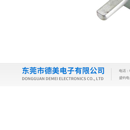
电话：0
盛钧电